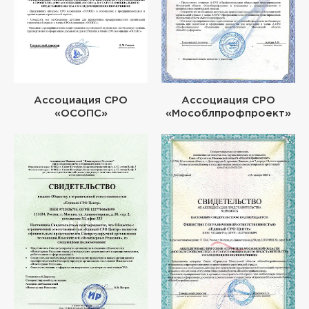
Ассоциация СРО
Ассоциация СРО
«ОСОПС»
«Мособлпрофпроект»