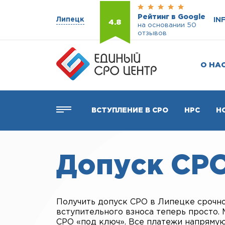
Рейтинг в Google
Липецк
IN
4.8
на основании 50
отзывов
О НА
ВСТУПЛЕНИЕ В СРО
НРС
Н
Допуск СР
Получить допуск СРО в Липецке срочно 
вступительного взноса теперь просто.
СРО «под ключ». Все платежи напрямую