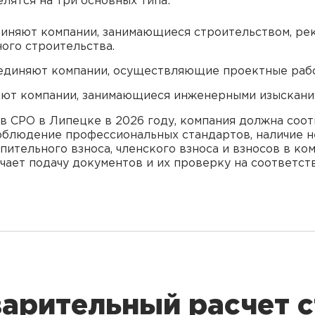
лятся на три основных типа:
диняют компании, занимающиеся строительством, ре
ого строительства.
единяют компании, осуществляющие проектные раб
яют компании, занимающиеся инженерными изыскани
 в СРО в Липецке в 2026 году, компания должна соо
облюдение профессиональных стандартов, наличие 
упительного взноса, членского взноса и взносов в 
чает подачу документов и их проверку на соответст
арительный расчет 