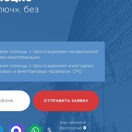
юч», без
жем помощь с прохождением независимой
нки квалификации
жем помощь с прохождением ежегодных
новых и внеплановых проверок СРО
или звоните
8
бесплатно