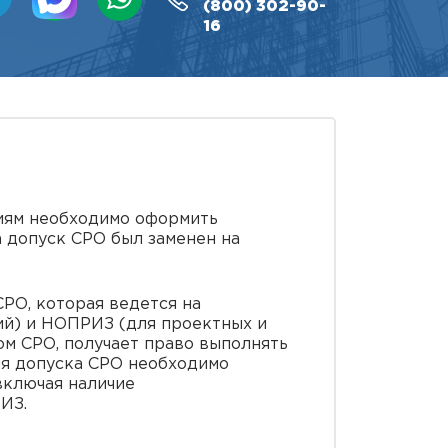
(800)
302-90-
16
иям необходимо оформить
а допуск СРО был заменен на
РО, которая ведется на
й) и НОПРИЗ (для проектных и
ом СРО, получает право выполнять
ия допуска СРО необходимо
включая наличие
ИЗ.