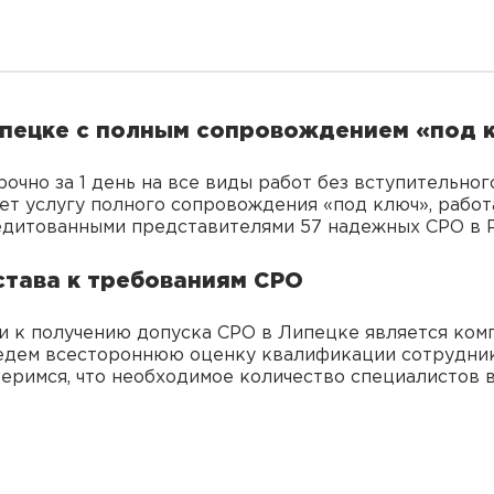
ипецке с полным сопровождением «под 
очно за 1 день на все виды работ без вступительног
т услугу полного сопровождения «под ключ», работа
едитованными представителями 57 надежных СРО в Р
става к требованиям СРО
и к получению допуска СРО в Липецке является ком
едем всестороннюю оценку квалификации сотрудник
веримся, что необходимое количество специалистов