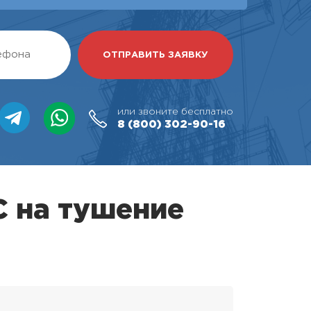
или звоните бесплатно
8 (800)
302-90-16
С на тушение