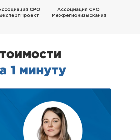
Ассоциация СРО
Ассоциация СРО
ЭкспертПроект
Межрегионизыскания
стоимости
а 1 минуту