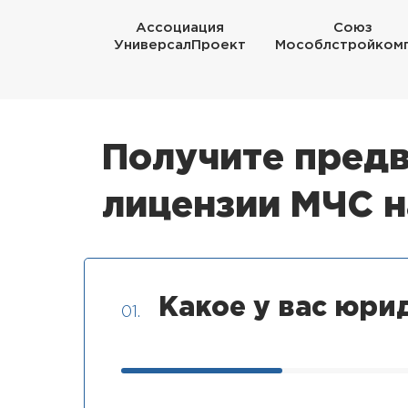
Ассоциация
Союз
УниверсалПроект
Мособлстройком
Получите предв
лицензии МЧС 
Какое у вас юри
01.