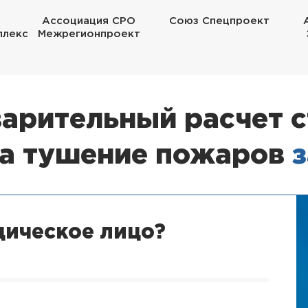
Ассоциация СРО
Союз Спецпроект
плекс
Межрегионпроект
арительный расчет 
на тушение пожаров
з
дическое лицо?