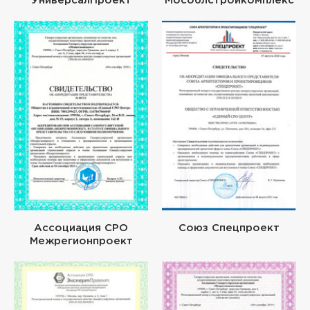
УниверсалПроект
Мособлстройкомплекс
Ассоциация СРО
Союз Спецпроект
Межрегионпроект