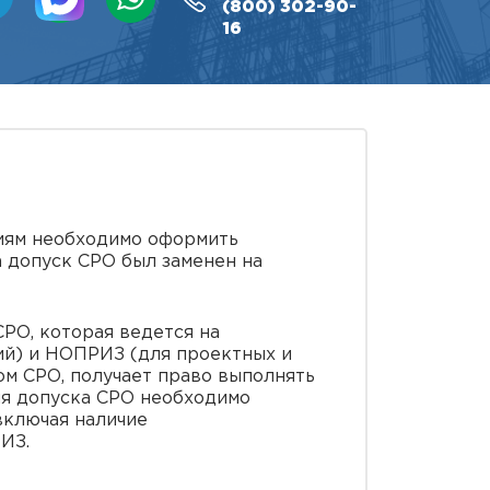
(800)
302-90-
16
иям необходимо оформить
а допуск СРО был заменен на
РО, которая ведется на
й) и НОПРИЗ (для проектных и
ом СРО, получает право выполнять
ия допуска СРО необходимо
включая наличие
ИЗ.