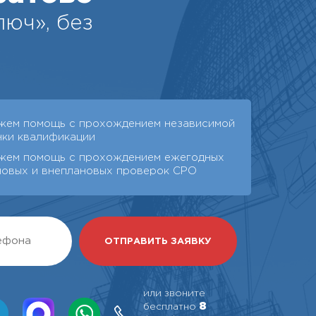
юч», без
жем помощь с прохождением независимой
нки квалификации
жем помощь с прохождением ежегодных
новых и внеплановых проверок СРО
или звоните
8
бесплатно