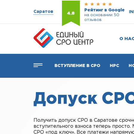
Рейтинг в Google
Саратов
I
4.8
на основании 50
отзывов
О НА
ВСТУПЛЕНИЕ В СРО
НРС
Н
Допуск СР
Получить допуск СРО в Саратове срочно
вступительного взноса теперь просто.
СРО «под ключ». Все платежи напрямую