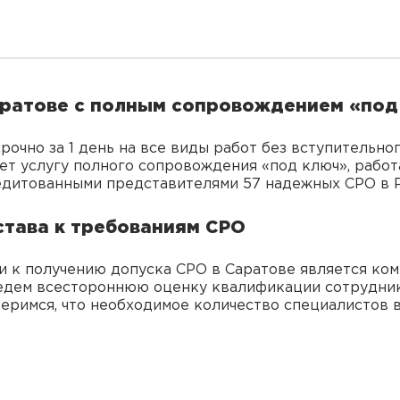
аратове с полным сопровождением «под
рочно за 1 день на все виды работ без вступительно
т услугу полного сопровождения «под ключ», работа
едитованными представителями 57 надежных СРО в Р
става к требованиям СРО
и к получению допуска СРО в Саратове является ко
едем всестороннюю оценку квалификации сотрудник
веримся, что необходимое количество специалистов