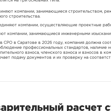
лятся на три основных типа:
диняют компании, занимающиеся строительством, ре
ого строительства.
единяют компании, осуществляющие проектные раб
яют компании, занимающиеся инженерными изыскани
 в СРО в Саратове в 2026 году, компания должна со
облюдение профессиональных стандартов, наличие 
упительного взноса, членского взноса и взносов в 
ючает подачу документов и их проверку на соответс
арительный расчет 