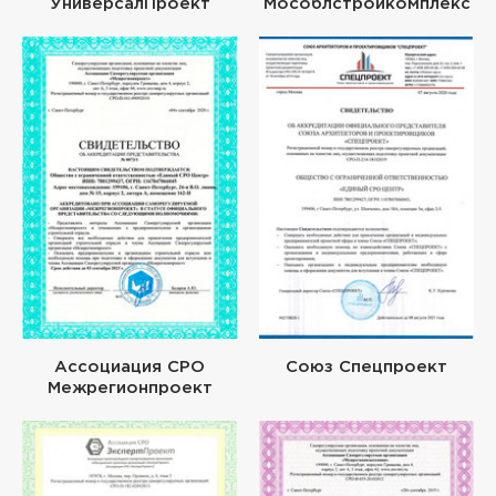
УниверсалПроект
Мособлстройкомплекс
Ассоциация СРО
Союз Спецпроект
Межрегионпроект