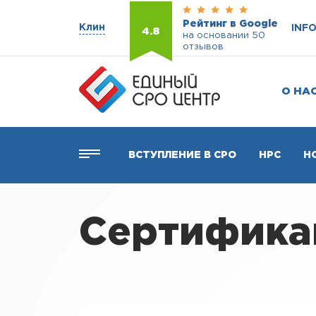
Рейтинг в Google
Клин
INF
4.8
на основании 50
отзывов
О НА
ВСТУПЛЕНИЕ В СРО
НРС
Н
Сертифика