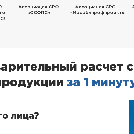
О
Ассоциация СРО
Ассоциация СРО
го
«ОСОПС»
«Мособлпрофпроект»
еса
арительный расчет 
продукции
за 1 минут
го лица?