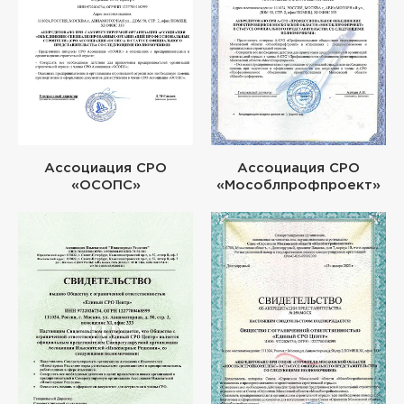
Ассоциация СРО
Ассоциация СРО
«ОСОПС»
«Мособлпрофпроект»