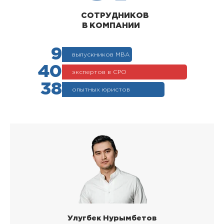
СОТРУДНИКОВ
В КОМПАНИИ
9
выпускников МВА
40
экспертов в СРО
38
опытных юристов
Улугбек Нурымбетов