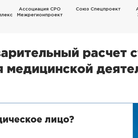
Ассоциация СРО
Союз Спецпроект
плекс
Межрегионпроект
арительный расчет 
я медицинской деяте
дическое лицо?