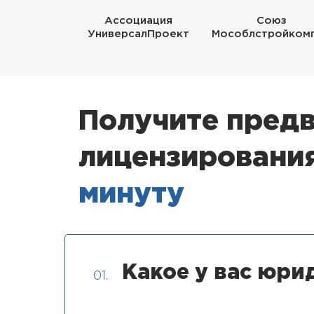
Ассоциация
Союз
УниверсалПроект
Мособлстройком
Получите предв
лицензировани
минуту
Какое у вас юри
01.