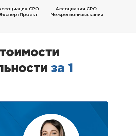
Ассоциация СРО
Ассоциация СРО
ЭкспертПроект
Межрегионизыскания
стоимости
льности
за 1