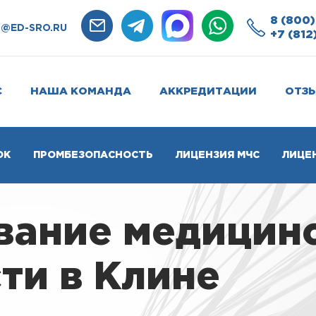
8 (800)
O@ED-SRO.RU
+7 (812
С
НАША КОМАНДА
АККРЕДИТАЦИИ
ОТЗ
ОК
ПРОМБЕЗОПАСНОСТЬ
ЛИЦЕНЗИЯ МЧС
ЛИЦЕ
вание медицин
ти в Клине