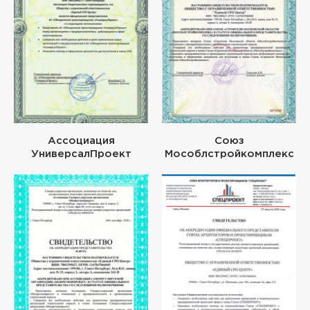
Ассоциация
Союз
УниверсалПроект
Мособлстройкомплекс