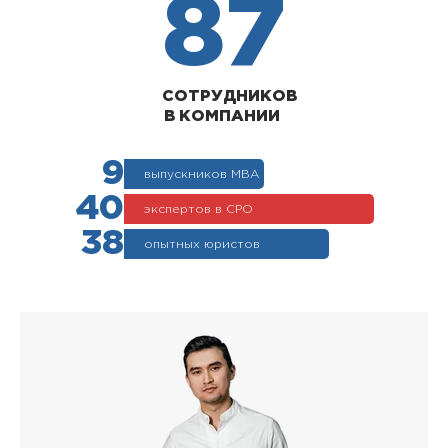
87
СОТРУДНИКОВ
В КОМПАНИИ
9
выпускников МВА
40
экспертов в СРО
38
опытных юристов