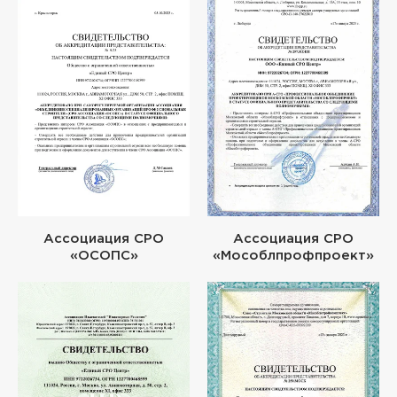
Ассоциация СРО
Ассоциация СРО
«ОСОПС»
«Мособлпрофпроект»