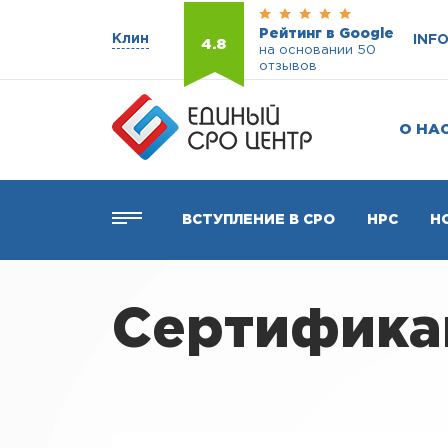
Рейтинг в Google
Клин
INF
4.8
на основании 50
отзывов
О НА
ВСТУПЛЕНИЕ В СРО
НРС
Н
Сертификац