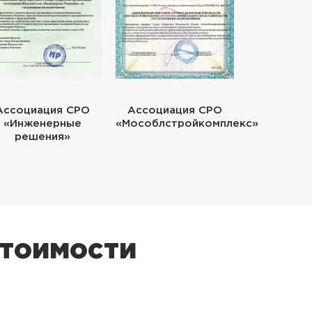
Ассоциация СРО
Ассоциация СРО
«Инженерные
«Мособлстройкомплекс»
решения»
стоимости