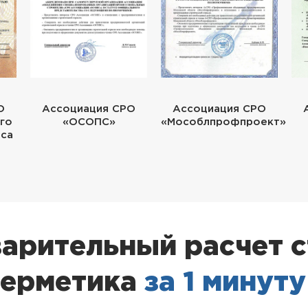
О
Ассоциация СРО
Ассоциация СРО
го
«ОСОПС»
«Мособлпрофпроект»
еса
арительный расчет 
герметика
за 1 минуту