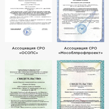
Ассоциация СРО
Ассоциация СРО
«ОСОПС»
«Мособлпрофпроект»