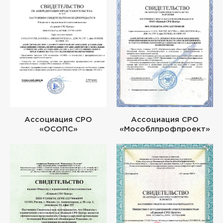
Ассоциация СРО
Ассоциация СРО
«ОСОПС»
«Мособлпрофпроект»