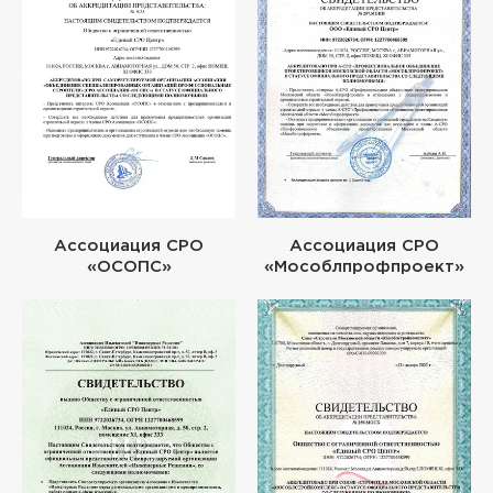
Ассоциация СРО
Ассоциация СРО
«ОСОПС»
«Мособлпрофпроект»