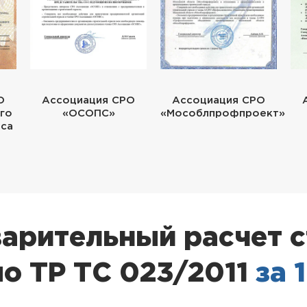
О
Ассоциация СРО
Ассоциация СРО
го
«ОСОПС»
«Мособлпрофпроект»
еса
арительный расчет 
о ТР ТС 023/2011
за 