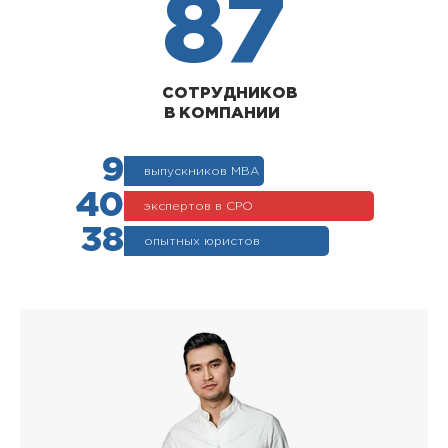
87
СОТРУДНИКОВ
В КОМПАНИИ
9
выпускников МВА
40
экспертов в СРО
38
опытных юристов