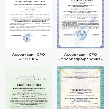
Ассоциация СРО
Ассоциация СРО
«ОСОПС»
«Мособлпрофпроект»