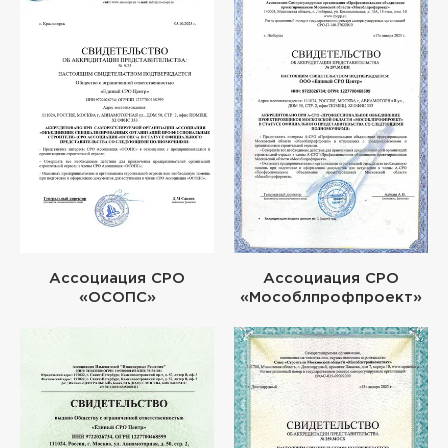
Ассоциация СРО
Ассоциация СРО
«ОСОПС»
«Мособлпрофпроект»