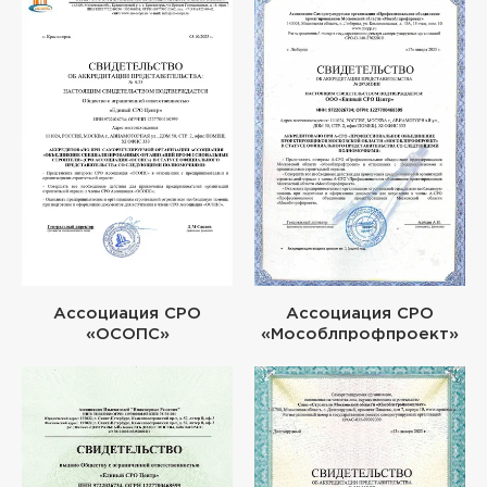
Ассоциация СРО
Ассоциация СРО
«ОСОПС»
«Мособлпрофпроект»