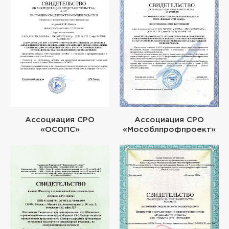
Ассоциация СРО
Ассоциация СРО
«ОСОПС»
«Мособлпрофпроект»