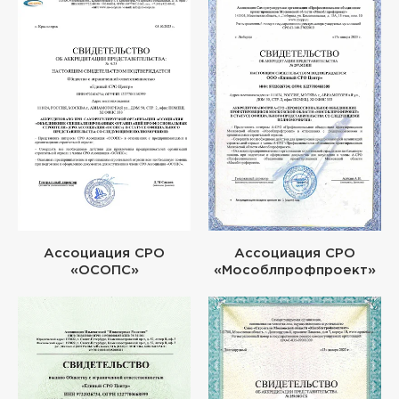
Ассоциация СРО
Ассоциация СРО
«ОСОПС»
«Мособлпрофпроект»