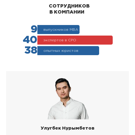
СОТРУДНИКОВ
В КОМПАНИИ
9
выпускников МВА
40
экспертов в СРО
38
опытных юристов
Улугбек Нурымбетов