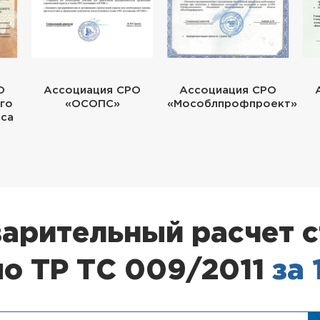
О
Ассоциация СРО
Ассоциация СРО
го
«ОСОПС»
«Мособлпрофпроект»
еса
арительный расчет 
о ТР ТС 009/2011
за 