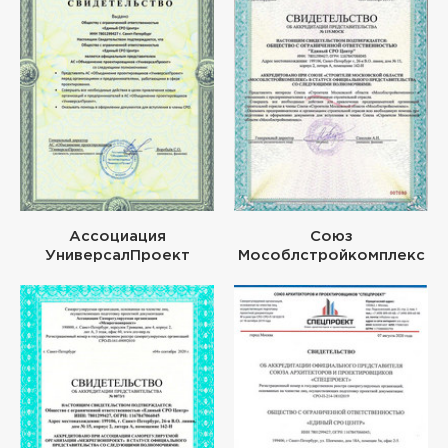
Ассоциация
Союз
УниверсалПроект
Мособлстройкомплекс