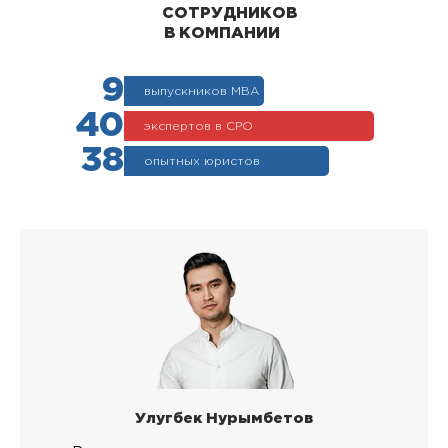
СОТРУДНИКОВ
В КОМПАНИИ
9
выпускников МВА
40
экспертов в СРО
38
опытных юристов
Улугбек Нурымбетов