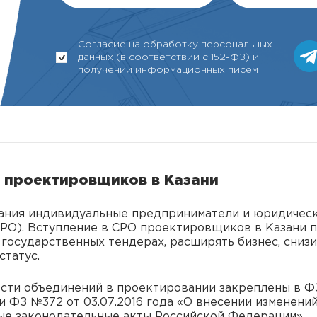
Согласие на обработку персональных
данных (в соответствии с 152-ФЗ) и
получении информационных писем
О проектировщиков в Казани
вания индивидуальные предприниматели и юридическ
РО). Вступление в СРО проектировщиков в Казани 
 государственных тендерах, расширять бизнес, сниз
статус.
сти объединений в проектировании закреплены в ФЗ 
и ФЗ №372 от 03.07.2016 года «О внесении изменени
ые законодательные акты Российской Федерации».