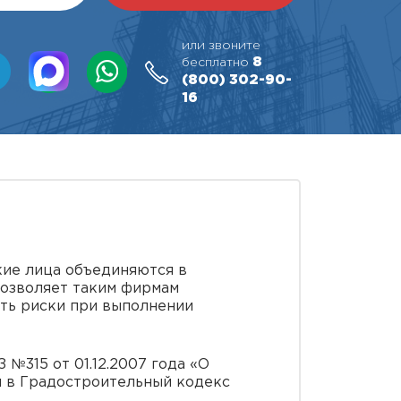
или звоните
8
бесплатно
(800)
302-90-
16
ие лица объединяются в
позволяет таким фирмам
ить риски при выполнении
№315 от 01.12.2007 года «О
й в Градостроительный кодекс