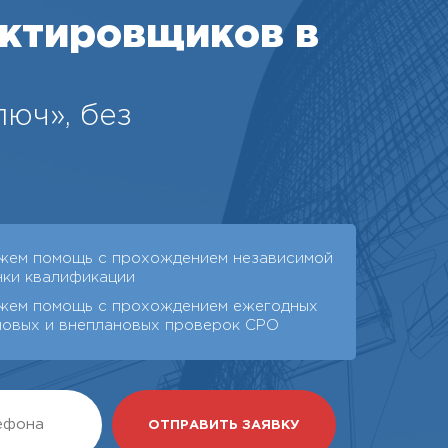
ктировщиков в
юч», без
жем помощь с прохождением независимой
нки квалификации
жем помощь с прохождением ежегодных
новых и внеплановых проверок СРО