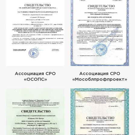
Ассоциация СРО
Ассоциация СРО
«ОСОПС»
«Мособлпрофпроект»