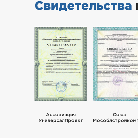
Свидетельства
Ассоциация
Союз
УниверсалПроект
Мособлстройком