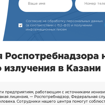
Согласие на обработку персональных данных
(в соответствии с 152-ФЗ) и получении
информационных писем
 Роспотребнадзора 
излучения в Казани
ги предприятиям, работающим с источниками иониз
акая лицензия, — Роспотребнадзор, Федеральная сл
еловека. Сотрудники нашего центра помогут соблюст