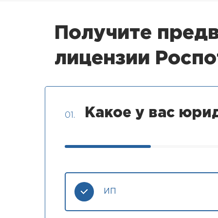
Получите предв
лицензии Росп
Какое у вас юри
01.
ИП