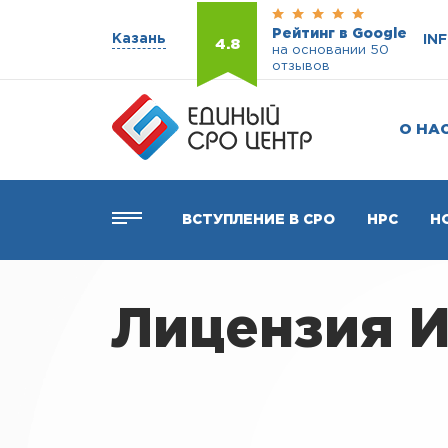
Рейтинг в Google
Казань
IN
4.8
на основании 50
отзывов
О НА
ВСТУПЛЕНИЕ В СРО
НРС
Н
Лицензия И