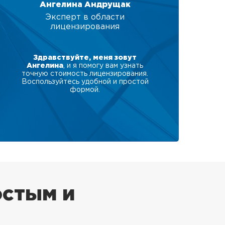
Ангелина Андрущак
Эксперт в области
лицензирования
Здравствуйте, меня зовут
Ангелина
, и я помогу вам узнать
точную стоимость лицензирования.
Воспользуйтесь удобной и простой
формой.
остым и