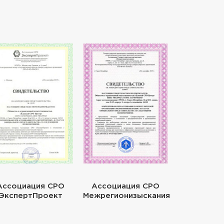
Ассоциация СРО
Ассоциация СРО
ЭкспертПроект
Межрегионизыскания