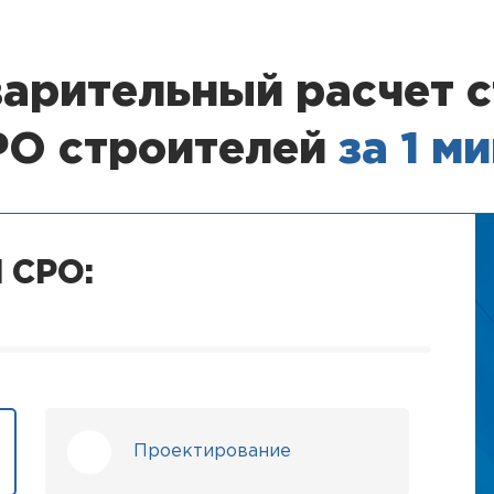
арительный расчет 
РО строителей
за 1 м
 СРО:
Проектирование