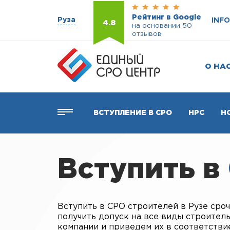
Рейтинг в Google
Руза
INF
4.8
на основании 50
отзывов
О НА
ВСТУПЛЕНИЕ В СРО
НРС
Н
Вступить в
Вступить в СРО строителей в Рузе срочн
получить допуск на все виды строите
компании и приведем их в соответств