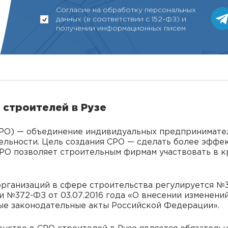
Согласие на обработку персональных
данных (в соответствии с 152-ФЗ) и
получении информационных писем
 строителей в Рузе
СРО) — объединение индивидуальных предпринимател
ьности. Цель создания СРО — сделать более эффек
СРО позволяет строительным фирмам участвовать в к
ганизаций в сфере строительства регулируется №31
и №372-ФЗ от 03.07.2016 года «О внесении изменени
ые законодательные акты Российской Федерации».