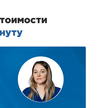
стоимости
инуту