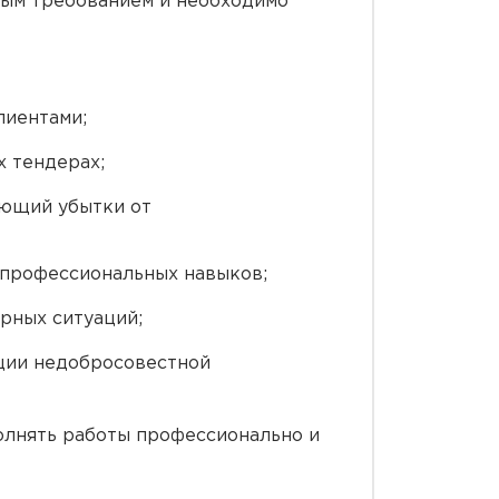
ным требованием и необходимо
лиентами;
х тендерах;
ающий убытки от
 профессиональных навыков;
рных ситуаций;
ации недобросовестной
олнять работы профессионально и