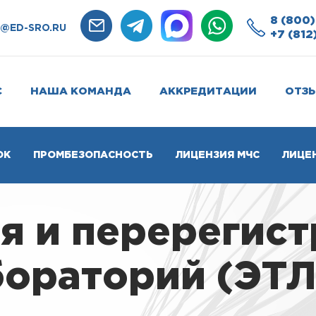
8 (800)
O@ED-SRO.RU
+7 (812
С
НАША КОМАНДА
АККРЕДИТАЦИИ
ОТЗ
ОК
ПРОМБЕЗОПАСНОСТЬ
ЛИЦЕНЗИЯ МЧС
ЛИЦЕ
я и перерегис
ораторий (ЭТЛ)