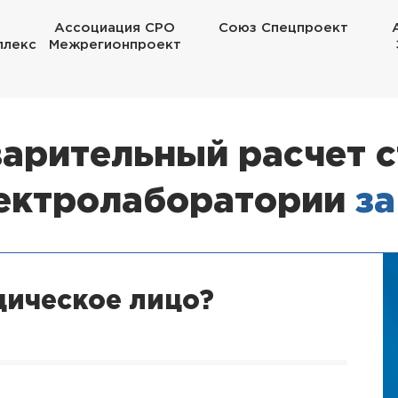
Ассоциация СРО
Союз Спецпроект
плекс
Межрегионпроект
арительный расчет 
лектролаборатории
за
дическое лицо?