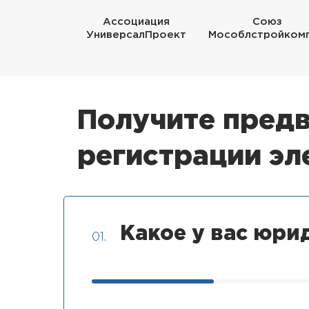
Ассоциация
Союз
УниверсалПроект
Мособлстройком
Получите предв
регистрации э
Какое у вас юри
01.