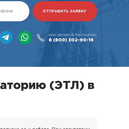
или звоните бесплатно
8 (800)
302-90-16
аторию (ЭТЛ) в