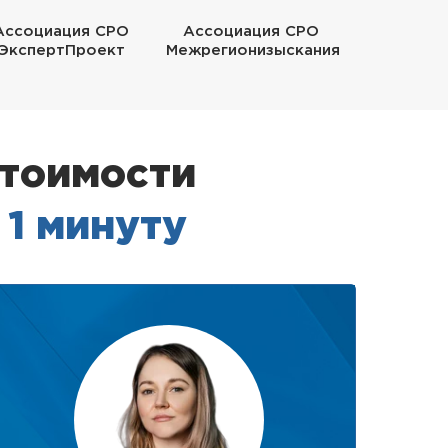
Ассоциация СРО
Ассоциация СРО
ЭкспертПроект
Межрегионизыскания
стоимости
 1 минуту