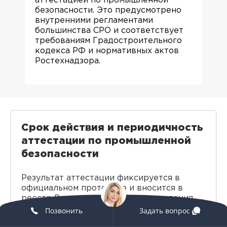
аттестацией по промышленной
безопасности. Это предусмотрено
внутренними регламентами
большинства СРО и соответствует
требованиям Градостроительного
кодекса РФ и нормативных актов
Ростехнадзора.
Срок действия и периодичность
аттестации по промышленной
безопасности
Результат аттестации фиксируется в
официальном протоколе и вносится в
реестр Ростехнадзора. Но эти сведения
действуют ограниченное время. По
Позвонить
Задать вопрос
истечении срока специалист обязан