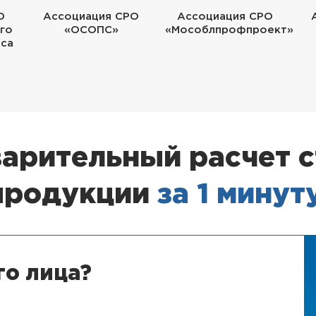
О
Ассоциация СРО
Ассоциация СРО
го
«ОСОПС»
«Мособлпрофпроект»
еса
арительный расчет 
продукции
за 1 минут
го лица?