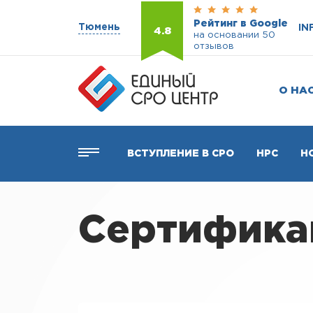
Рейтинг в Google
Тюмень
IN
4.8
на основании 50
отзывов
О НА
ВСТУПЛЕНИЕ В СРО
НРС
Н
Сертифика