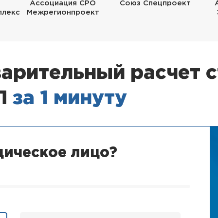
Ассоциация СРО
Союз Спецпроект
плекс
Межрегионпроект
арительный расчет 
ОП
за 1 минуту
дическое лицо?