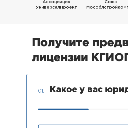
Ассоциация
Союз
УниверсалПроект
Мособлстройком
Получите предв
лицензии КГИ
Какое у вас юри
01.