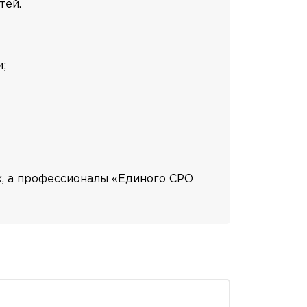
тей.
;
х, а профессионалы «Единого СРО