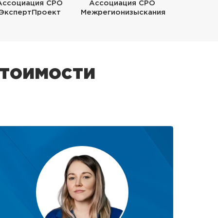
Ассоциация СРО
Ассоциация СРО
ЭкспертПроект
Межрегионизыскания
стоимости