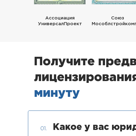
Ассоциация
Союз
УниверсалПроект
Мособлстройком
Получите предв
лицензировани
минуту
Какое у вас юри
01.