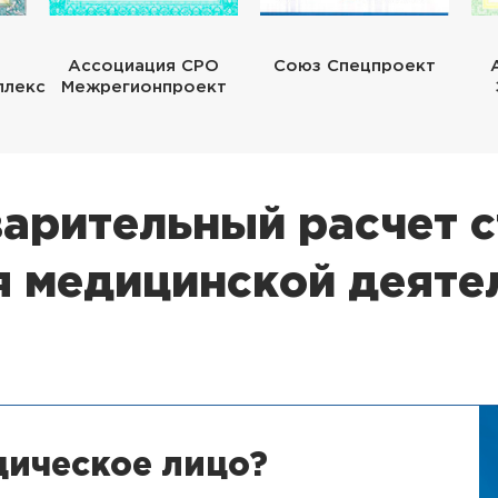
Ассоциация СРО
Союз Спецпроект
плекс
Межрегионпроект
арительный расчет 
я медицинской деяте
дическое лицо?