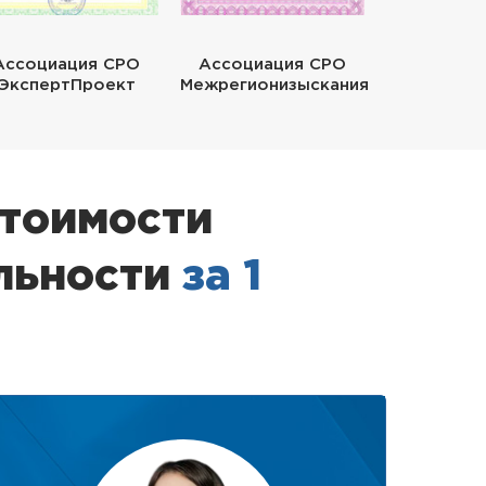
Ассоциация СРО
Ассоциация СРО
ЭкспертПроект
Межрегионизыскания
стоимости
льности
за 1