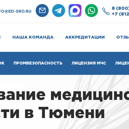
8 (800
FO@ED-SRO.RU
+7 (812
С
НАША КОМАНДА
АККРЕДИТАЦИИ
ОТЗ
ОК
ПРОМБЕЗОПАСНОСТЬ
ЛИЦЕНЗИЯ МЧС
ЛИЦЕ
вание медицин
ти в Тюмени