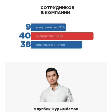
СОТРУДНИКОВ
В КОМПАНИИ
9
выпускников МВА
40
экспертов в СРО
38
опытных юристов
Улугбек Нурымбетов