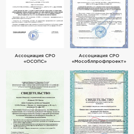
Ассоциация СРО
Ассоциация СРО
«ОСОПС»
«Мособлпрофпроект»