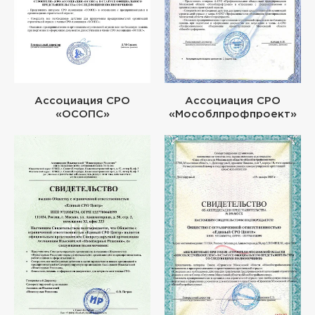
Ассоциация СРО
Ассоциация СРО
«ОСОПС»
«Мособлпрофпроект»