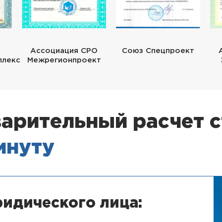
Ассоциация СРО
Союз Спецпроект
плекс
Межрегионпроект
арительный расчет 
минуту
идического лица: