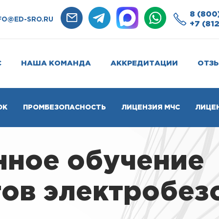
8 (800
FO@ED-SRO.RU
+7 (812
С
НАША КОМАНДА
АККРЕДИТАЦИИ
ОТЗ
ОК
ПРОМБЕЗОПАСНОСТЬ
ЛИЦЕНЗИЯ МЧС
ЛИЦЕ
нное обучение
ов электробез