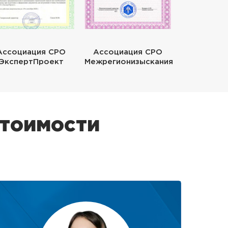
Ассоциация СРО
Ассоциация СРО
ЭкспертПроект
Межрегионизыскания
стоимости