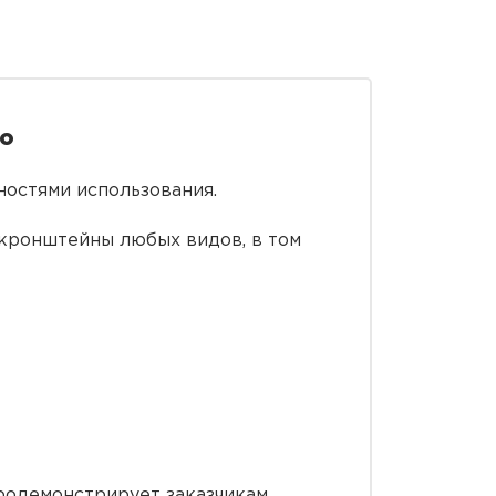
во
остями использования.
кронштейны любых видов, в том
продемонстрирует заказчикам