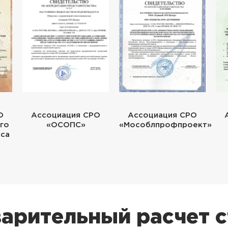
О
Ассоциация СРО
Ассоциация СРО
го
«ОСОПС»
«Мособлпрофпроект»
еса
арительный расчет 