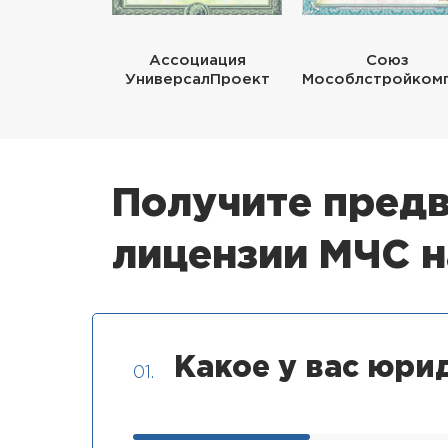
Ассоциация
Союз
УниверсалПроект
Мособлстройком
Получите предв
лицензии МЧС 
Какое у вас юри
01.