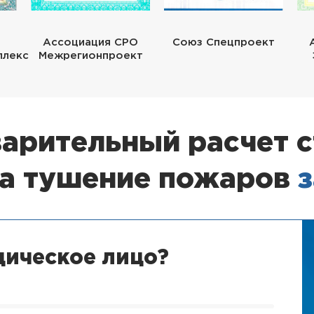
Ассоциация СРО
Союз Спецпроект
плекс
Межрегионпроект
арительный расчет 
на тушение пожаров
з
дическое лицо?