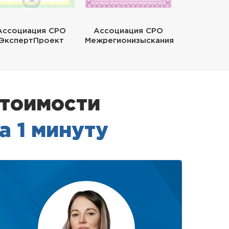
Ассоциация СРО
Ассоциация СРО
ЭкспертПроект
Межрегионизыскания
стоимости
а 1 минуту