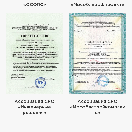
«ОСОПС»
«Мособлпрофпроект»
Ассоциация СРО
Ассоциация СРО
«Инженерные
«Мособлстройкомплек
решения»
с»