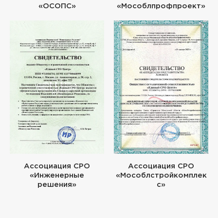
«ОСОПС»
«Мособлпрофпроект»
Ассоциация СРО
Ассоциация СРО
«Инженерные
«Мособлстройкомплек
решения»
с»