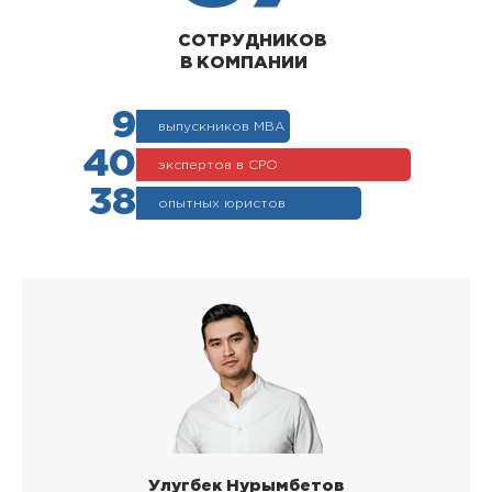
СОТРУДНИКОВ
В КОМПАНИИ
9
выпускников МВА
40
экспертов в СРО
38
опытных юристов
Улугбек Нурымбетов