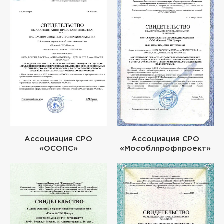
Ассоциация СРО
Ассоциация СРО
«ОСОПС»
«Мособлпрофпроект»