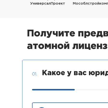
УниверсалПроект
Мособлстройком
Получите предв
атомной лицен
Какое у вас юри
01.