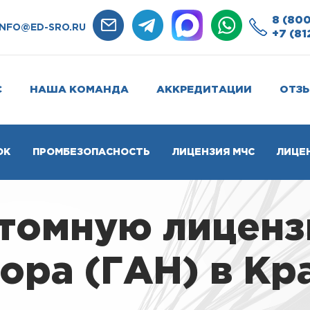
8 (800
INFO@ED-SRO.RU
+7 (81
С
НАША КОМАНДА
АККРЕДИТАЦИИ
ОТЗ
ОК
ПРОМБЕЗОПАСНОСТЬ
ЛИЦЕНЗИЯ МЧС
ЛИЦЕ
атомную лицен
ора (ГАН) в Кр