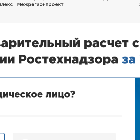
плекс
Межрегионпроект
арительный расчет 
зии Ростехнадзора
за
дическое лицо?