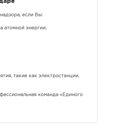
одаре
адзора, если Вы:
а атомной энергии;
ятия, такие как электростанции,
офессиональная команда «Единого