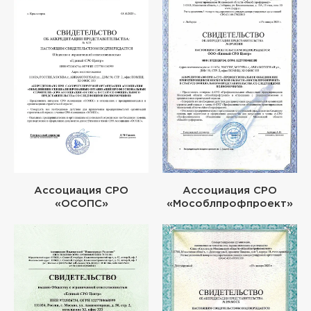
Ассоциация СРО
Ассоциация СРО
«ОСОПС»
«Мособлпрофпроект»