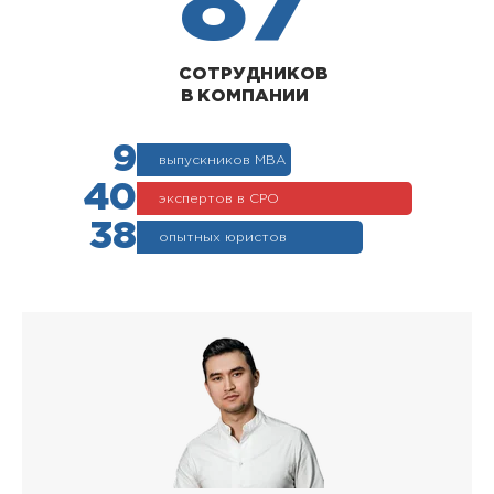
87
СОТРУДНИКОВ
В КОМПАНИИ
9
выпускников МВА
40
экспертов в СРО
38
опытных юристов