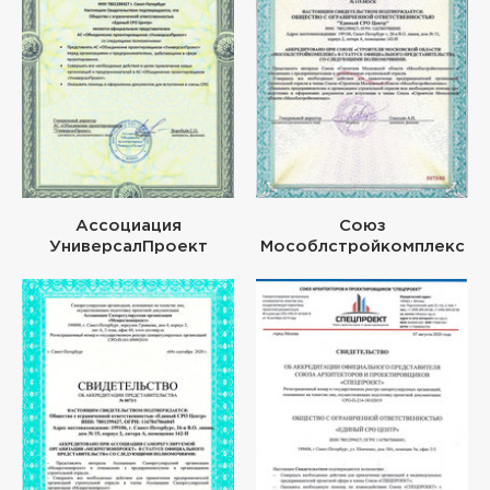
Ассоциация
Союз
УниверсалПроект
Мособлстройкомплекс