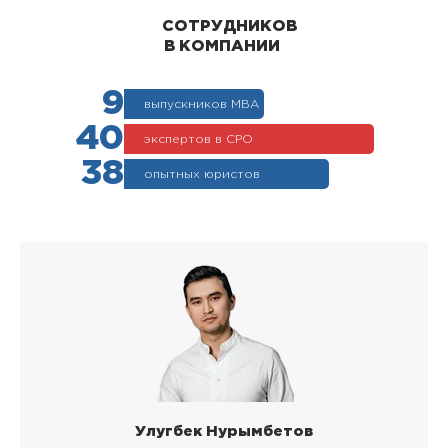
СОТРУДНИКОВ
В КОМПАНИИ
9
выпускников МВА
40
экспертов в СРО
38
опытных юристов
Улугбек Нурымбетов