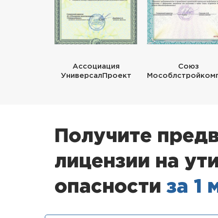
Ассоциация
Союз
УниверсалПроект
Мособлстройком
Получите предв
лицензии на ут
опасности
за 1