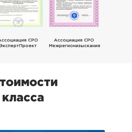
Ассоциация СРО
Ассоциация СРО
ЭкспертПроект
Межрегионизыскания
стоимости
 класса