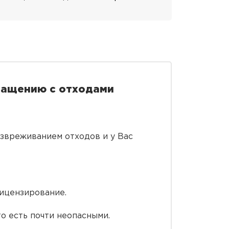
ращению с отходами
езвреживанием отходов и у Вас
лицензирование.
то есть почти неопасными.