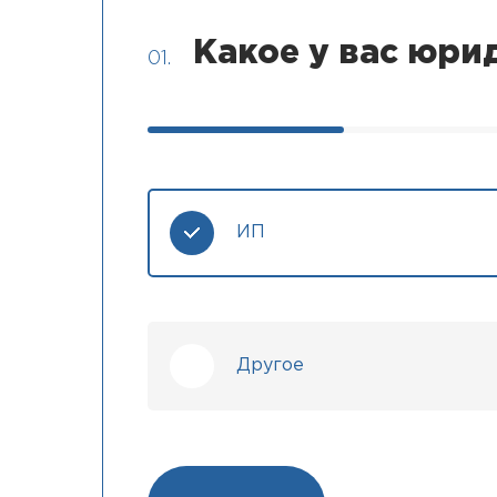
Какое у вас юри
01.
ИП
Другое