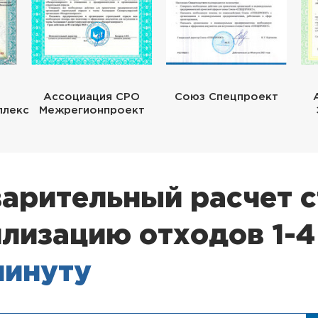
Ассоциация СРО
Союз Спецпроект
плекс
Межрегионпроект
арительный расчет 
илизацию отходов 1-4
 минуту