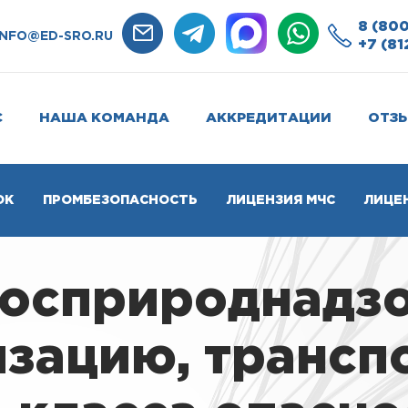
8 (800
INFO@ED-SRO.RU
+7 (81
С
НАША КОМАНДА
АККРЕДИТАЦИИ
ОТЗ
ОК
ПРОМБЕЗОПАСНОСТЬ
ЛИЦЕНЗИЯ МЧС
ЛИЦЕ
Росприроднадзо
изацию, транс