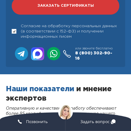
Согласие на обработку персональных данных
(в соответствии с 152-ФЗ) и получении
информационных писем
или звоните бесплатно
8 (800)
302-90-
16
Наши показатели
и мнение
экспертов
Оперативную и качественную работу обеспечивают
более 85 квалифицированных сотрудников нашего
органа: аттестованных экспертов, обученных
Позвонить
Задать вопрос
специалистов и менеджеров