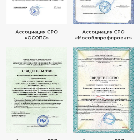
Ассоциация СРО
Ассоциация СРО
«ОСОПС»
«Мособлпрофпроект»