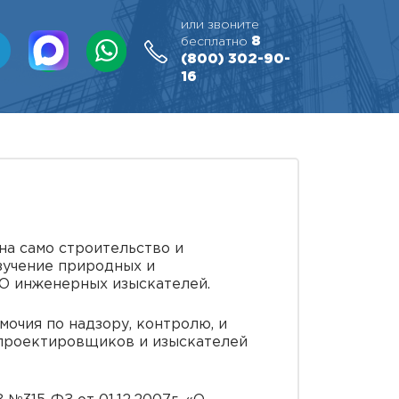
или звоните
8
бесплатно
(800)
302-90-
16
на само строительство и
зучение природных и
РО инженерных изыскателей.
очия по надзору, контролю, и
 проектировщиков и изыскателей