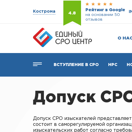
Рейтинг в Google
Кострома
I
4.8
на основании 50
отзывов
О НА
ВСТУПЛЕНИЕ В СРО
НРС
Н
Допуск СРО
Допуск СРО изыскателей представляет
состоит в саморегулируемой организа
изыскательских работ согласно требо