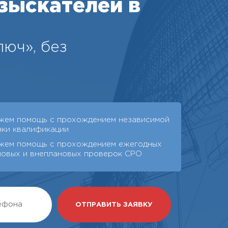
зыскателей в
юч», без
жем помощь с прохождением независимой
нки квалификации
жем помощь с прохождением ежегодных
новых и внеплановых проверок СРО