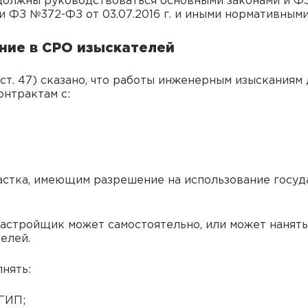
олжны руководствоваться основными законами и ФЗ 
 ФЗ №372-ФЗ от 03.07.2016 г. и иными нормативными
ние в СРО изыскателей
ст. 47) сказано, что работы инженерным изысканиям
онтрактам с:
астка, имеющим разрешение на использование госу
астройщик может самостоятельно, или может нанять
елей.
нять:
ГИП;