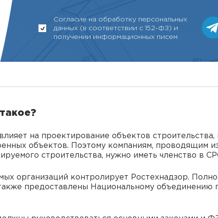
Согласие на обработку персональных
данных (в соответствии с 152-ФЗ) и
получении информационных писем
 такое?
влияет на проектирование объектов строительства, 
оенных объектов. Поэтому компаниям, проводящим и
нируемого строительства, нужно иметь членство в С
мых организаций контролирует Ростехнадзор. Полном
О также предоставлены Национальному объединению