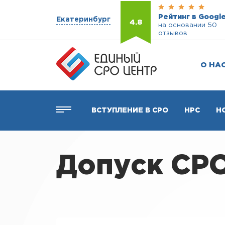
Рейтинг в Googl
Екатеринбург
4.8
на основании 50
отзывов
О НА
ВСТУПЛЕНИЕ В СРО
НРС
Н
Допуск СР