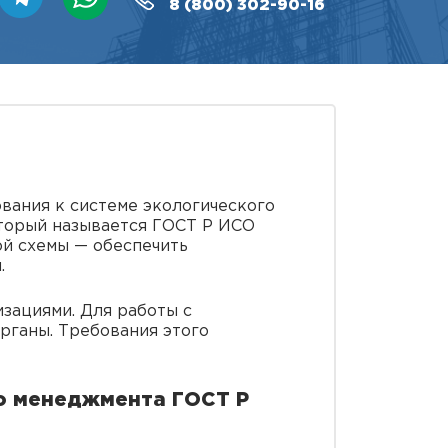
8 (800)
302-90-16
ования к системе экологического
оторый называется ГОСТ Р ИСО
ой схемы — обеспечить
.
зациями. Для работы с
ганы. Требования этого
го менеджмента ГОСТ Р