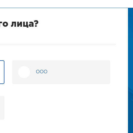
го лица?
ООО